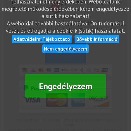
felhasználói élmény érdekében. Weboldalunk
megfelelő működése érdekében kérem engedélyezze
a sütik használatát!
marketplace partner
A weboldal további használatával Ön tudomásul
veszi, és elfogadja a cookie-k (sütik) használatát.
Adatvédelmi Tájékoztató
Bővebb információ
Nem engedélyezem
Engedélyezem
Az oldalon feltüntetek árak bruttó árak. Az árváltoztatás jogát
fenntartjuk!
www.netcsemege.hu, www.elelmiszer-hazhozszallitas.hu - Minden jog