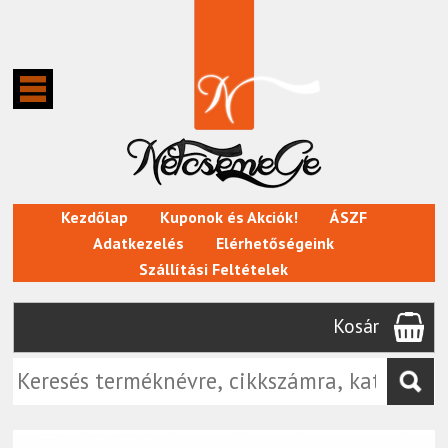
Kezdőlap
Kuponok és Akciók!
ÁSZF
Adatkezelés
Elérhetőségeink
Szállítási Feltételek
Kosár