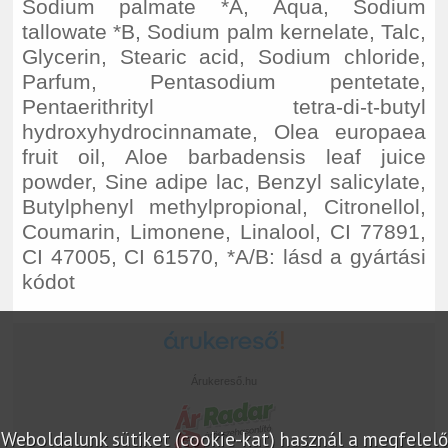
Sodium palmate *A, Aqua, Sodium
tallowate *B, Sodium palm kernelate, Talc,
Glycerin, Stearic acid, Sodium chloride,
Parfum, Pentasodium pentetate,
Pentaerithrityl tetra-di-t-butyl
hydroxyhydrocinnamate, Olea europaea
fruit oil, Aloe barbadensis leaf juice
powder, Sine adipe lac, Benzyl salicylate,
Butylphenyl methylpropional, Citronellol,
Coumarin, Limonene, Linalool, CI 77891,
CI 47005, CI 61570, *A/B: lásd a gyártási
kódot
Árukereső.hu
Weboldalunk sütiket (cookie-kat) használ a megfelelő