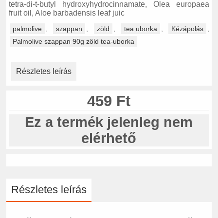
tetra-di-t-butyl hydroxyhydrocinnamate, Olea europaea
fruit oil, Aloe barbadensis leaf juic
palmolive
,
szappan
,
zöld
,
tea uborka
,
Kézápolás
,
Palmolive szappan 90g zöld tea-uborka
Részletes leírás
459 Ft
Ez a termék jelenleg nem
elérhető
Részletes leírás