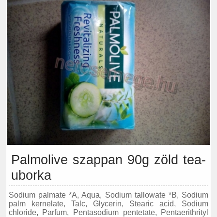
Palmolive szappan 90g zöld tea-
uborka
Sodium palmate *A, Aqua, Sodium tallowate *B, Sodium
palm kernelate, Talc, Glycerin, Stearic acid, Sodium
chloride, Parfum, Pentasodium pentetate, Pentaerithrityl