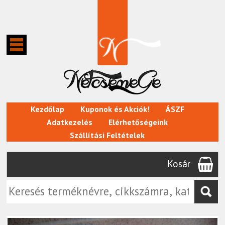
Kezdőlap
Kuponok és Akciók!
ÁSZF
Adatkezelés
Elérhetőségeink
Szállítási Feltételek
Kosár