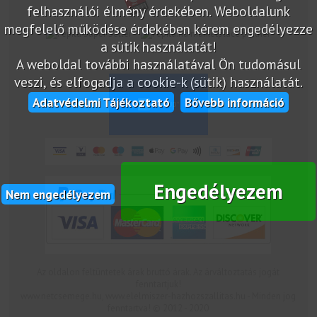
felhasználói élmény érdekében. Weboldalunk
megfelelő működése érdekében kérem engedélyezze
marketplace partner
a sütik használatát!
A weboldal további használatával Ön tudomásul
veszi, és elfogadja a cookie-k (sütik) használatát.
Adatvédelmi Tájékoztató
Bővebb információ
Engedélyezem
Nem engedélyezem
Az oldalon feltüntetek árak bruttó árak. Az árváltoztatás jogát
fenntartjuk!
www.netcsemege.hu, www.elelmiszer-hazhozszallitas.hu - Minden jog
fenntartva! © 2012 - 2020