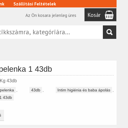
nk
Szállítási Feltételek
Kosár
Az Ön kosara jelenleg üres
pelenka 1 43db
5Kg 43db
pelenka
,
43db
,
Intim higiénia és baba ápolás
,
1 43db
s