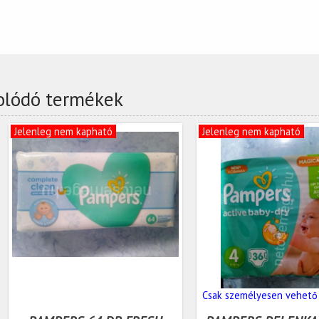
olódó termékek
Jelenleg nem kapható
Jelenleg nem kapható
Csak személyesen vehető