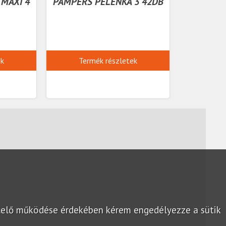
MAXI 4
PAMPERS PELENKA 3 42DB
ek
Termék részletek
lelő működése érdekében kérem engedélyezze a sütik