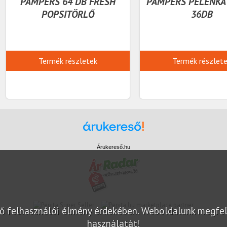
PAMPERS 64 DB FRESH
PAMPERS PELENKA 
POPSITÖRLŐ
36DB
Termék részletek
Termék részlet
Árukereső.hu
marketplace partner
elő felhasználói élmény érdekében. Weboldalunk megfe
használatát!