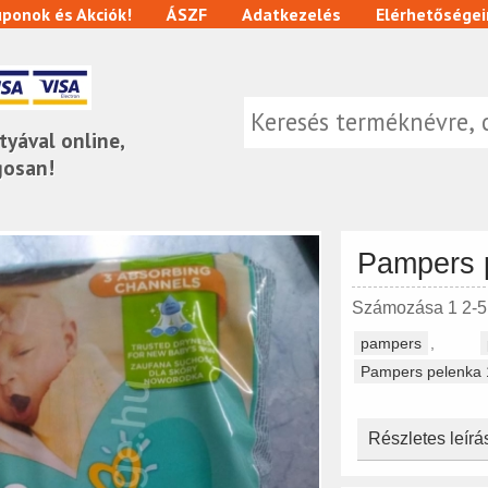
ponok és Akciók!
ÁSZF
Adatkezelés
Elérhetőségei
tyával online,
gosan!
Pampers 
Számozása 1 2-
pampers
,
Pampers pelenka 
Részletes leírá