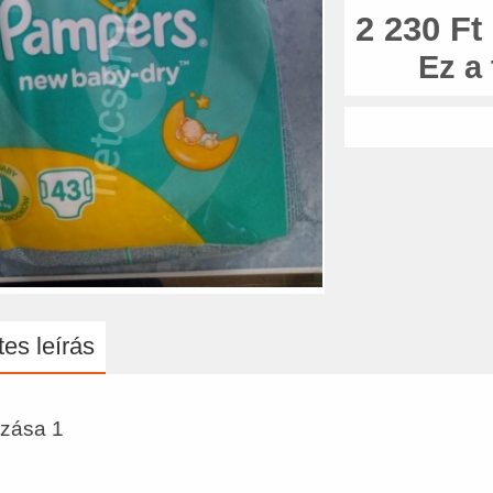
2 230 Ft
Ez a
es leírás
zása 1