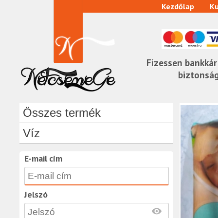
Kezdőlap
Ku
Fizessen bankkár
biztonsá
Összes termék
Víz
E-mail cím
Jelszó