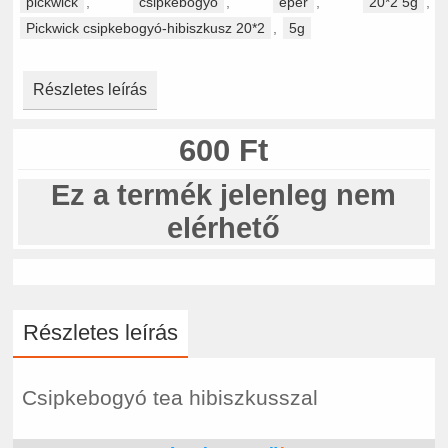
pickwick
,
csipkebogyó
,
eper
,
20*2 5g
,
Pickwick csipkebogyó-hibiszkusz 20*2
,
5g
Részletes leírás
600 Ft
Ez a termék jelenleg nem
elérhető
Részletes leírás
Csipkebogyó tea hibiszkusszal