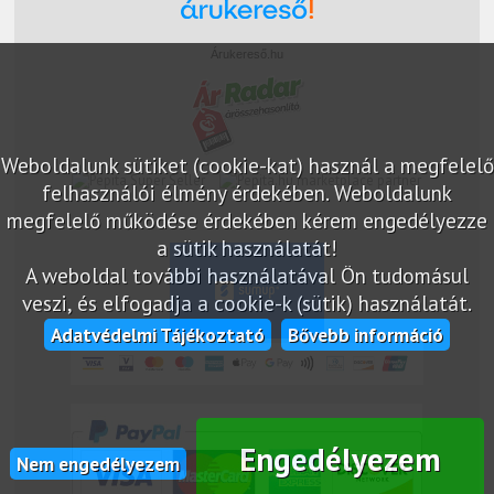
Árukereső.hu
Weboldalunk sütiket (cookie-kat) használ a megfelelő
marketplace partner
felhasználói élmény érdekében. Weboldalunk
megfelelő működése érdekében kérem engedélyezze
a sütik használatát!
A weboldal további használatával Ön tudomásul
veszi, és elfogadja a cookie-k (sütik) használatát.
Adatvédelmi Tájékoztató
Bővebb információ
Engedélyezem
Nem engedélyezem