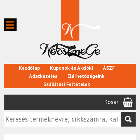
Kezdőlap
Kuponok és Akciók!
ÁSZF
Adatkezelés
Elérhetőségeink
Szállítási Feltételek
Kosár