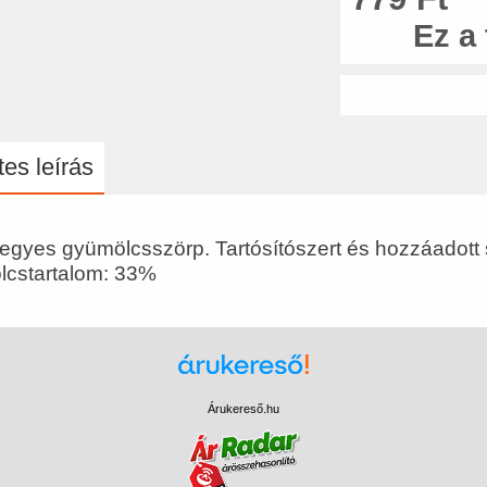
Ez a
es leírás
vegyes gyümölcsszörp. Tartósítószert és hozzáadott
cstartalom: 33%
Árukereső.hu