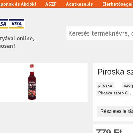
ponok és Akciók!
ÁSZF
Adatkezelés
Elérhetőségei
tyával online,
gosan!
Piroska s
piroska
,
ször
Piroska szörp 0
,
Részletes leírá
779 Ft