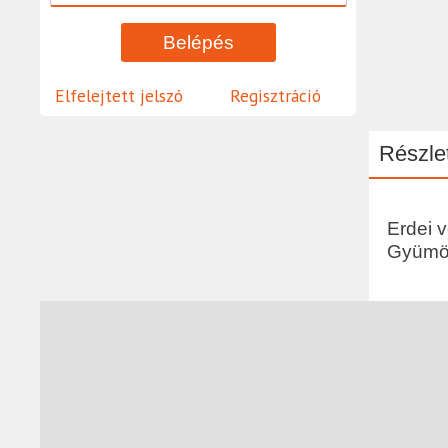
Elfelejtett jelszó
Regisztráció
Részlet
Erdei 
Gyümöl