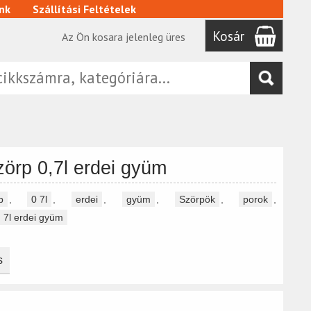
nk
Szállítási Feltételek
Kosár
Az Ön kosara jelenleg üres
zörp 0,7l erdei gyüm
p
,
0 7l
,
erdei
,
gyüm
,
Szörpök
,
porok
,
7l erdei gyüm
s