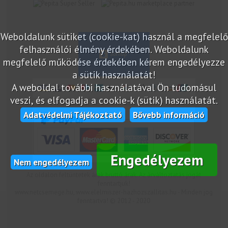
marketplace partner
Weboldalunk sütiket (cookie-kat) használ a megfelelő
felhasználói élmény érdekében. Weboldalunk
megfelelő működése érdekében kérem engedélyezze
a sütik használatát!
A weboldal további használatával Ön tudomásul
veszi, és elfogadja a cookie-k (sütik) használatát.
Adatvédelmi Tájékoztató
Bővebb információ
Engedélyezem
Nem engedélyezem
Az oldalon feltüntetek árak bruttó árak. Az árváltoztatás jogát
fenntartjuk!
www.netcsemege.hu, www.elelmiszer-hazhozszallitas.hu - Minden jog
fenntartva! © 2012 - 2020