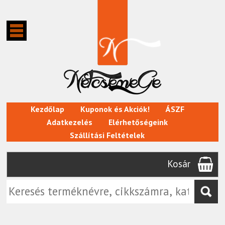
Kezdőlap
Kuponok és Akciók!
ÁSZF
Adatkezelés
Elérhetőségeink
Szállítási Feltételek
Kosár