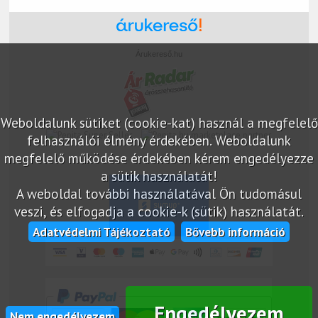
Árukereső.hu
Weboldalunk sütiket (cookie-kat) használ a megfelelő
marketplace partner
felhasználói élmény érdekében. Weboldalunk
megfelelő működése érdekében kérem engedélyezze
a sütik használatát!
A weboldal további használatával Ön tudomásul
veszi, és elfogadja a cookie-k (sütik) használatát.
Adatvédelmi Tájékoztató
Bővebb információ
Engedélyezem
Nem engedélyezem