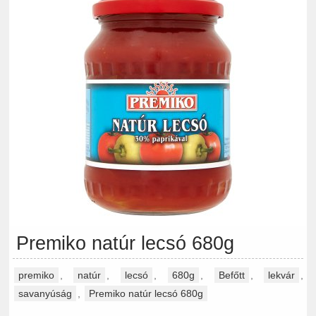
Premiko natúr lecsó 680g
premiko
,
natúr
,
lecsó
,
680g
,
Befőtt
,
lekvár
,
savanyúság
,
Premiko natúr lecsó 680g