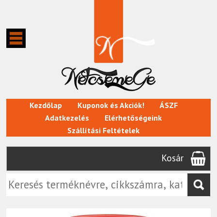
Kezdőlap
Kuponok és Akciók!
ÁSZF
Adatkezelés
Elérhetőségeink
Szállítási Feltételek
Kosár