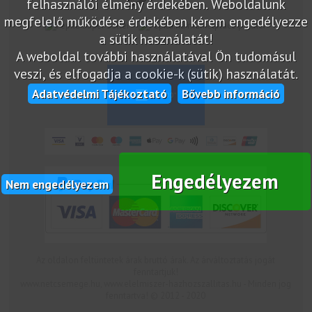
felhasználói élmény érdekében. Weboldalunk
megfelelő működése érdekében kérem engedélyezze
marketplace partner
a sütik használatát!
A weboldal további használatával Ön tudomásul
veszi, és elfogadja a cookie-k (sütik) használatát.
Adatvédelmi Tájékoztató
Bővebb információ
Engedélyezem
Nem engedélyezem
Az oldalon feltüntetek árak bruttó árak. Az árváltoztatás jogát
fenntartjuk!
www.netcsemege.hu, www.elelmiszer-hazhozszallitas.hu - Minden jog
fenntartva! © 2012 - 2020