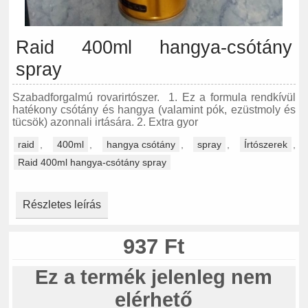
Raid 400ml hangya-csótány
spray
Szabadforgalmú rovarirtószer. 1. Ez a formula rendkívül
hatékony csótány és hangya (valamint pók, ezüstmoly és
tücsök) azonnali irtására. 2. Extra gyor
raid
,
400ml
,
hangya csótány
,
spray
,
Írtószerek
,
Raid 400ml hangya-csótány spray
Részletes leírás
937 Ft
Ez a termék jelenleg nem
elérhető