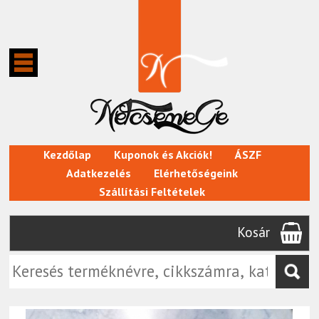
Kezdőlap
Kuponok és Akciók!
ÁSZF
Adatkezelés
Elérhetőségeink
Szállítási Feltételek
Kosár