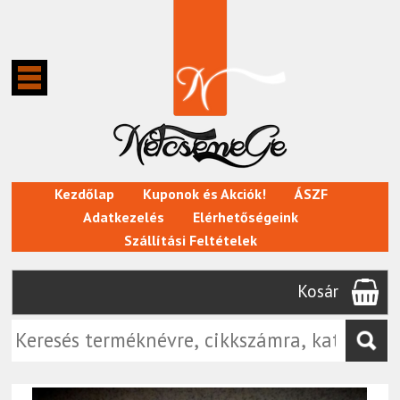
Kezdőlap
Kuponok és Akciók!
ÁSZF
Adatkezelés
Elérhetőségeink
Szállítási Feltételek
Kosár