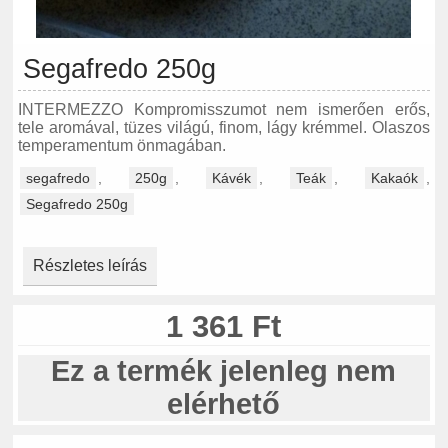
Segafredo 250g
INTERMEZZO Kompromisszumot nem ismerően erős,
tele aromával, tüzes világú, finom, lágy krémmel. Olaszos
temperamentum önmagában.
segafredo
,
250g
,
Kávék
,
Teák
,
Kakaók
,
Segafredo 250g
Részletes leírás
1 361 Ft
Ez a termék jelenleg nem
elérhető