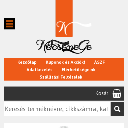
Kezdőlap
Kuponok és Akciók!
ÁSZF
Adatkezelés
Elérhetőségeink
Szállítási Feltételek
Kosár