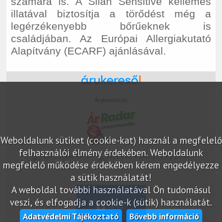
számára is. A Silan Sensitive kellemes
illatával biztosítja a törődést még a
legérzékenyebb bőrűeknek is
családjában. Az Európai Allergiakutató
Alapítvány (ECARF) ajánlásával.
Árukereső.hu
Weboldalunk sütiket (cookie-kat) használ a megfelelő
felhasználói élmény érdekében. Weboldalunk
marketplace partner
megfelelő működése érdekében kérem engedélyezze
a sütik használatát!
A weboldal további használatával Ön tudomásul
veszi, és elfogadja a cookie-k (sütik) használatát.
Adatvédelmi Tájékoztató
Bővebb információ