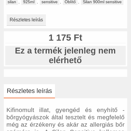
silan
,
925ml
,
sensitive
,
Öblítő
,
Silan 900ml sensitive
Részletes leírás
1 175 Ft
Ez a termék jelenleg nem
elérhető
Részletes leírás
Kifinomult illat, gyengéd és enyhítő -
bőrgyógyászok által tesztelt és megfelelő
még az érzékeny és akár az allergiás bőr