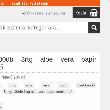
nk
Szállítási Feltételek
Kosár
Az Ön kosara jelenleg üres
00db 3rtg aloe vera papír
ő
3 rétegű 100 db
,
3rtg
,
aloe
,
vera
,
papír
,
zsebkendő
,
,
Sindy 100db 3rtg aloe vera papír zsebkendő
s