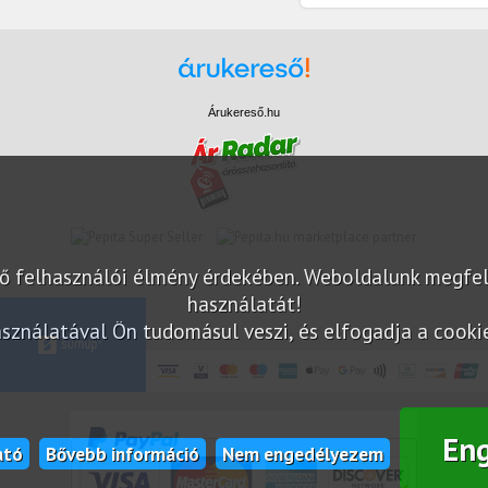
Árukereső.hu
marketplace partner
elő felhasználói élmény érdekében. Weboldalunk megfe
használatát!
sználatával Ön tudomásul veszi, és elfogadja a cookie-
En
ató
Bővebb információ
Nem engedélyezem