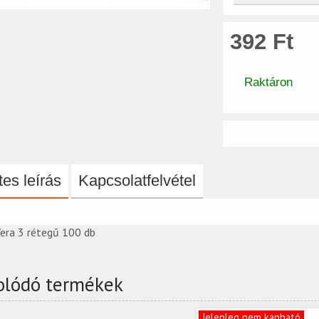
392 Ft
Raktáron
es leírás
Kapcsolatfelvétel
Vera 3 rétegű 100 db
olódó termékek
Jelenleg nem kapható