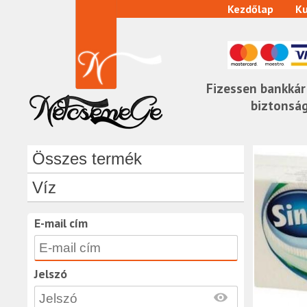
Kezdőlap
Ku
Fizessen bankkár
biztonsá
Összes termék
Víz
E-mail cím
Jelszó