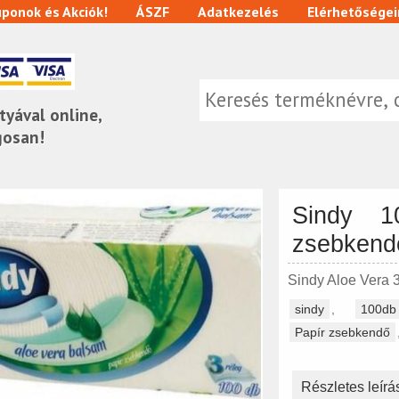
ponok és Akciók!
ÁSZF
Adatkezelés
Elérhetőségei
tyával online,
gosan!
Sindy 1
zsebkend
Sindy Aloe Vera 
sindy
,
100db
Papír zsebkendő
Részletes leírá