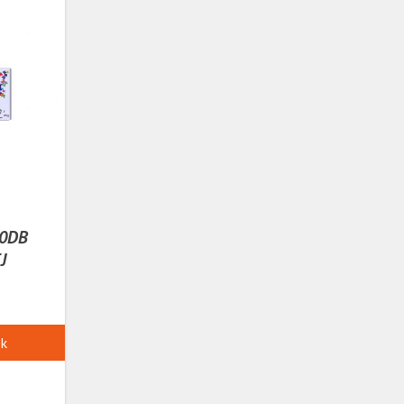
00DB
J
ek