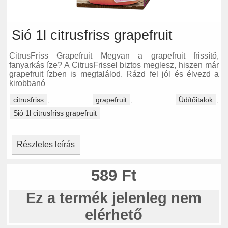
Sió 1l citrusfriss grapefruit
CitrusFriss Grapefruit Megvan a grapefruit frissítő,
fanyarkás íze? A CitrusFrissel biztos meglesz, hiszen már
grapefruit ízben is megtalálod. Rázd fel jól és élvezd a
kirobbanó
citrusfriss
,
grapefruit
,
Üdítőitalok
,
Sió 1l citrusfriss grapefruit
Részletes leírás
589 Ft
Ez a termék jelenleg nem
elérhető