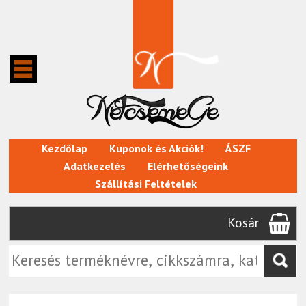
Kezdőlap
Kuponok és Akciók!
ÁSZF
Adatkezelés
Elérhetőségeink
Szállítási Feltételek
Kosár