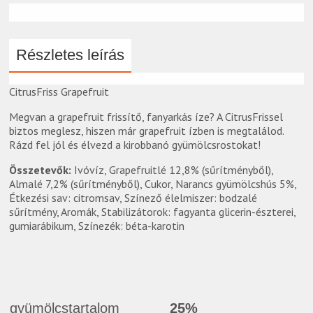
Részletes leírás
CitrusFriss Grapefruit
Megvan a grapefruit frissítő, fanyarkás íze? A CitrusFrissel
biztos meglesz, hiszen már grapefruit ízben is megtalálod.
Rázd fel jól és élvezd a kirobbanó gyümölcsrostokat!
Összetevők:
Ivóvíz, Grapefruitlé 12,8% (sűrítményből),
Almalé 7,2% (sűrítményből), Cukor, Narancs gyümölcshús 5%,
Étkezési sav: citromsav, Színező élelmiszer: bodzalé
sűrítmény, Aromák, Stabilizátorok: fagyanta glicerin-észterei,
gumiarábikum, Színezék: béta-karotin
gyümölcstartalom
25%