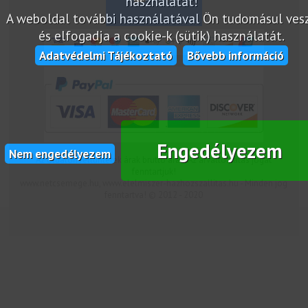
használatát!
A weboldal további használatával Ön tudomásul vesz
és elfogadja a cookie-k (sütik) használatát.
Adatvédelmi Tájékoztató
Bővebb információ
Engedélyezem
Nem engedélyezem
Az oldalon feltüntetek árak bruttó árak. Az árváltoztatás jogát
fenntartjuk!
www.netcsemege.hu, www.elelmiszer-hazhozszallitas.hu - Minden jog
fenntartva! © 2012 - 2020