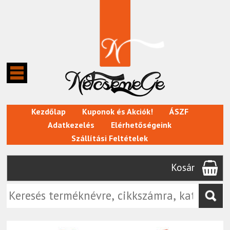
Kezdőlap
Kuponok és Akciók!
ÁSZF
Adatkezelés
Elérhetőségeink
Szállítási Feltételek
Kosár