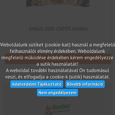
SMACK 100G CSÍPÖS MARHA
Weboldalunk sütiket (cookie-kat) használ a megfelelő
felhasználói élmény érdekében. Weboldalunk
megfelelő működése érdekében kérem engedélyezze
Termék részletek
a sütik használatát!
A weboldal további használatával Ön tudomásul
veszi, és elfogadja a cookie-k (sütik) használatát.
Adatvédelmi Tájékoztató
Bővebb információ
Nem engedélyezem
Árukereső.hu