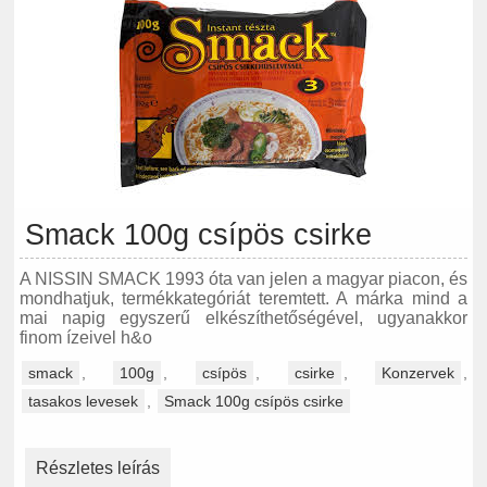
Smack 100g csípös csirke
A NISSIN SMACK 1993 óta van jelen a magyar piacon, és
mondhatjuk, termékkategóriát teremtett. A márka mind a
mai napig egyszerű elkészíthetőségével, ugyanakkor
finom ízeivel h&o
smack
,
100g
,
csípös
,
csirke
,
Konzervek
,
tasakos levesek
,
Smack 100g csípös csirke
Részletes leírás