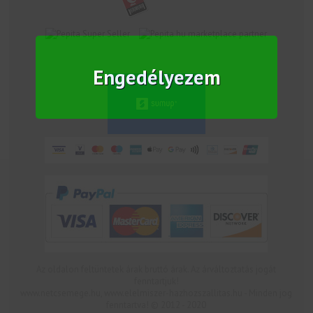
marketplace partner
Engedélyezem
Az oldalon feltüntetek árak bruttó árak. Az árváltoztatás jogát
fenntartjuk!
www.netcsemege.hu, www.elelmiszer-hazhozszallitas.hu - Minden jog
fenntartva! © 2012 - 2020