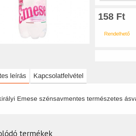
158 Ft
Rendelhető
es leírás
Kapcsolatfelvétel
királyi Emese szénsavmentes természetes ásv
olódó termékek