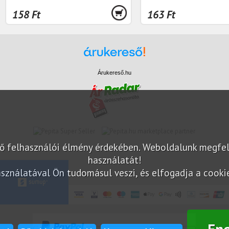
158 Ft
163 Ft
Árukereső.hu
marketplace partner
elő felhasználói élmény érdekében. Weboldalunk megfe
használatát!
sználatával Ön tudomásul veszi, és elfogadja a cookie-