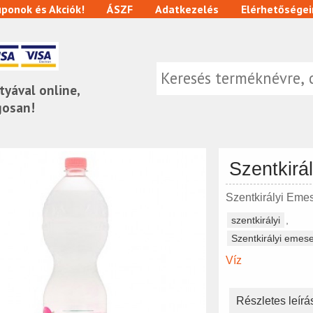
ponok és Akciók!
ÁSZF
Adatkezelés
Elérhetőségei
tyával online,
gosan!
Szentkirá
Szentkirályi Eme
szentkirályi
Szentkirályi emes
Víz
Részletes leírá