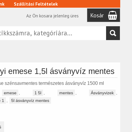
nk
Szállítási Feltételek
Kosár
Az Ön kosara jelenleg üres
lyi emese 1,5l ásványvíz mentes
se szénsavmentes természetes ásványvíz 1500 ml
,
emese
,
1 5l
,
mentes
,
Ásványvizek
,
e 1
,
5l ásványvíz mentes
s