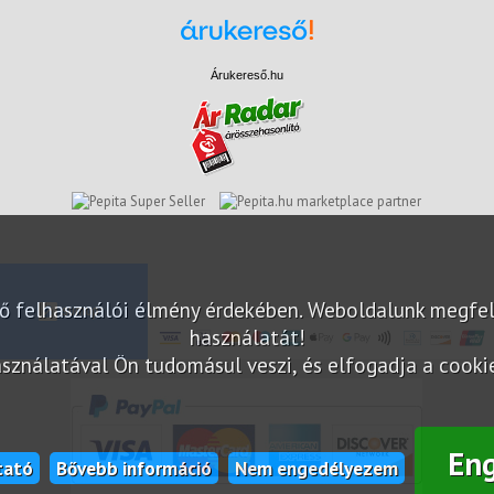
Árukereső.hu
marketplace partner
elő felhasználói élmény érdekében. Weboldalunk megfe
használatát!
sználatával Ön tudomásul veszi, és elfogadja a cookie-
En
tató
Bővebb információ
Nem engedélyezem