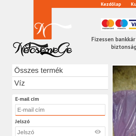
Kezdőlap
Ku
Fizessen bankkár
biztonsá
Összes termék
Víz
E-mail cím
Jelszó