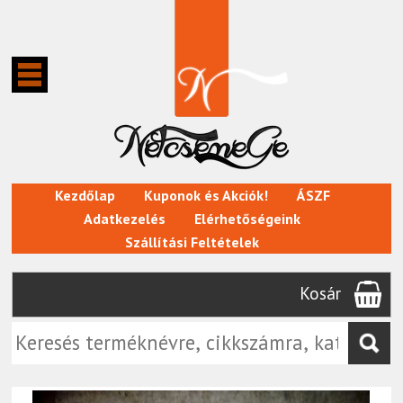
Kezdőlap
Kuponok és Akciók!
ÁSZF
Adatkezelés
Elérhetőségeink
Szállítási Feltételek
Kosár