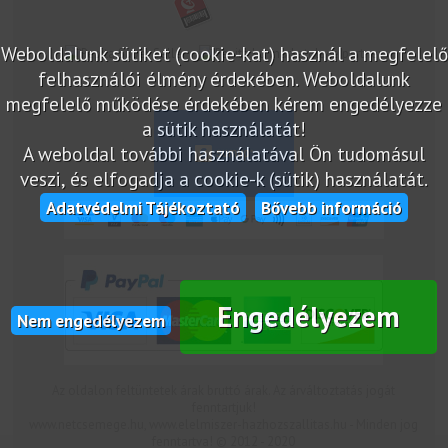
Weboldalunk sütiket (cookie-kat) használ a megfelelő
marketplace partner
felhasználói élmény érdekében. Weboldalunk
megfelelő működése érdekében kérem engedélyezze
a sütik használatát!
A weboldal további használatával Ön tudomásul
veszi, és elfogadja a cookie-k (sütik) használatát.
Adatvédelmi Tájékoztató
Bővebb információ
Engedélyezem
Nem engedélyezem
Az oldalon feltüntetek árak bruttó árak. Az árváltoztatás jogát
fenntartjuk!
www.netcsemege.hu, www.elelmiszer-hazhozszallitas.hu - Minden jog
fenntartva! © 2012 - 2020