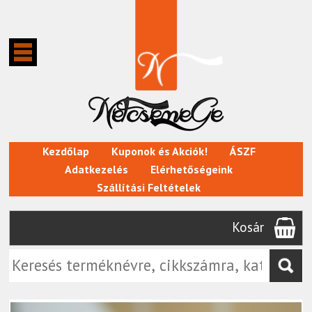
Kezdőlap
Kuponok és Akciók!
ÁSZF
Adatkezelés
Elérhetőségeink
Szállítási Feltételek
Kosár