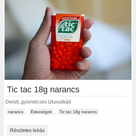
Tic tac 18g narancs
Derült, gyümölcsös ízkavalkád
narancs
,
Édességek
,
Tic tac 18g narancs
Részletes leírás