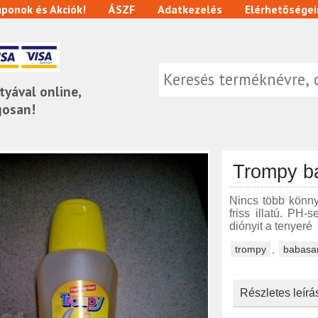
ponok és Akciók!
ÁSZF
Adatkezelés
Elérhetőségei
tyával online,
gosan!
Trompy b
Nincs több könn
friss illatú. PH-
diónyit a tenyeré
trompy
,
babas
Részletes leírá