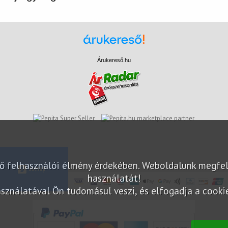
Árukereső.hu
marketplace partner
elő felhasználói élmény érdekében. Weboldalunk megfe
használatát!
sználatával Ön tudomásul veszi, és elfogadja a cookie-