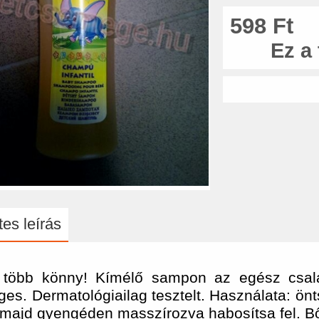
598 Ft
Ez a
es leírás
 több könny! Kímélő sampon az egész család
es. Dermatológiailag tesztelt. Használata: önts
 majd gyengéden masszírozva habosítsa fel. Bő 