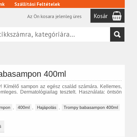
nk
Szállítási Feltételek
Kosár
Az Ön kosara jelenleg üres
abasampon 400ml
y! Kímélő sampon az egész család számára. Kellemes,
semleges. Dermatológiailag tesztelt. Használata: öntsön
ampon
,
400ml
,
Hajápolás
,
Trompy babasampon 400ml
s