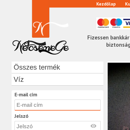
Kezdőlap
Ku
Fizessen bankkár
biztonsá
Összes termék
Víz
E-mail cím
Jelszó