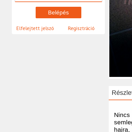
Elfelejtett jelszó
Regisztráció
Részlet
Nincs
semleg
hajra,