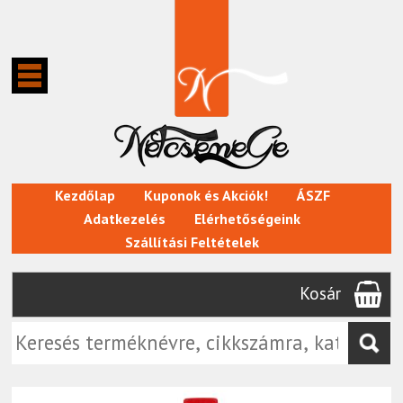
Kezdőlap
Kuponok és Akciók!
ÁSZF
Adatkezelés
Elérhetőségeink
Szállítási Feltételek
Kosár