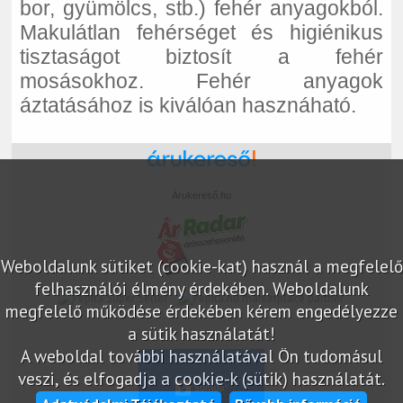
bor, gyümölcs, stb.) fehér anyagokból.
Makulátlan fehérséget és higiénikus
tisztaságot biztosít a fehér
mosásokhoz. Fehér anyagok
áztatásához is kiválóan hasznáható.
Árukereső.hu
Weboldalunk sütiket (cookie-kat) használ a megfelelő
felhasználói élmény érdekében. Weboldalunk
marketplace partner
megfelelő működése érdekében kérem engedélyezze
a sütik használatát!
A weboldal további használatával Ön tudomásul
veszi, és elfogadja a cookie-k (sütik) használatát.