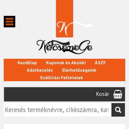
Kezdőlap
Kuponok és Akciók!
ÁSZF
Adatkezelés
Elérhetőségeink
Szállítási Feltételek
Kosár