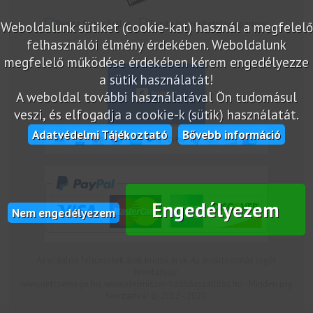
Weboldalunk sütiket (cookie-kat) használ a megfelelő
marketplace partner
felhasználói élmény érdekében. Weboldalunk
megfelelő működése érdekében kérem engedélyezze
a sütik használatát!
A weboldal további használatával Ön tudomásul
veszi, és elfogadja a cookie-k (sütik) használatát.
Adatvédelmi Tájékoztató
Bővebb információ
Engedélyezem
Nem engedélyezem
Az oldalon feltüntetek árak bruttó árak. Az árváltoztatás jogát
fenntartjuk!
www.netcsemege.hu, www.elelmiszer-hazhozszallitas.hu - Minden jog
fenntartva! © 2012 - 2020