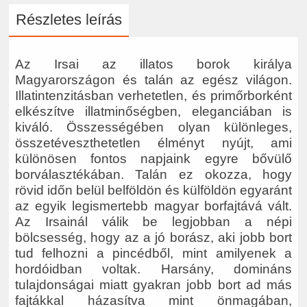
Részletes leírás
Az Irsai az illatos borok királya
Magyarországon és talán az egész világon.
Illatintenzitásban verhetetlen, és primőrborként
elkészítve illatminőségben, eleganciában is
kiváló. Összességében olyan különleges,
összetéveszthetetlen élményt nyújt, ami
különösen fontos napjaink egyre bővülő
borválasztékában. Talán ez okozza, hogy
rövid időn belül belföldön és külföldön egyaránt
az egyik legismertebb magyar borfajtává vált.
Az Irsainál válik be legjobban a népi
bölcsesség, hogy az a jó borász, aki jobb bort
tud felhozni a pincédből, mint amilyenek a
hordóidban voltak. Harsány, domináns
tulajdonságai miatt gyakran jobb bort ad más
fajtákkal házasítva mint önmagában,