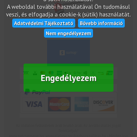
A weboldal további használatával Ön tudomásul
veszi, és elfogadja a cookie-k (sütik) használatát.
Adatvédelmi Tájékoztató
Bővebb információ
marketplace partner
Nem engedélyezem
Engedélyezem
Az oldalon feltüntetek árak bruttó árak. Az árváltoztatás jogát
fenntartjuk!
www.netcsemege.hu, www.elelmiszer-hazhozszallitas.hu - Minden jog