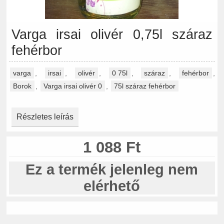
Varga irsai olivér 0,75l száraz
fehérbor
varga
,
irsai
,
olivér
,
0 75l
,
száraz
,
fehérbor
,
Borok
,
Varga irsai olivér 0
,
75l száraz fehérbor
Részletes leírás
1 088 Ft
Ez a termék jelenleg nem
elérhető