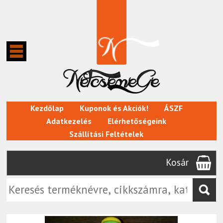
Kezdőlap
Kuponok és Akciók!
ÁSZF
Adatkezelés
Elérhetőségeink
Szállítási Feltételek
Kosár