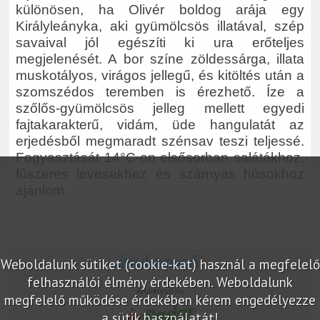
különösen, ha Olivér boldog arája egy
Királyleányka, aki gyümölcsös illatával, szép
savaival jól egészíti ki ura erőteljes
megjelenését. A bor színe zöldessárga, illata
muskotályos, virágos jellegű, és kitöltés után a
szomszédos teremben is érezhető. Íze a
szőlős-gyümölcsös jelleg mellett egyedi
fajtakarakterű, vidám, üde hangulatát az
erjedésből megmaradt szénsav teszi teljessé.
Fogyasztását 14°C-on elsősorban salátákhoz,
fűszeres levesekhez és szárnyas húsokhoz
ajánlom.
Weboldalunk sütiket (cookie-kat) használ a megfelelő
felhasználói élmény érdekében. Weboldalunk
Árukereső.hu
megfelelő működése érdekében kérem engedélyezze
a sütik használatát!