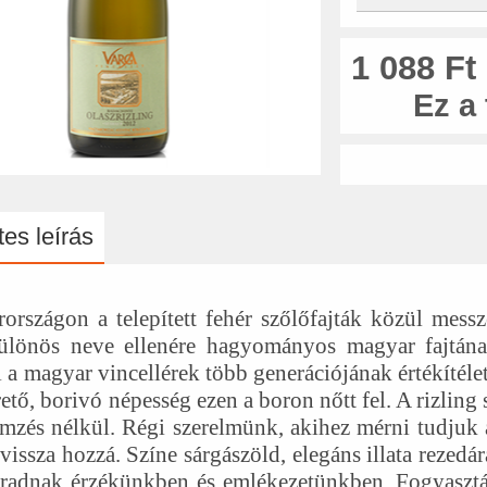
1 088 Ft
Ez a
es leírás
országon a telepített fehér szőlőfajták közül mess
ülönös neve ellenére hagyományos magyar fajtának
i a magyar vincellérek több generációjának értékítélet
ető, borivó népesség ezen a boron nőtt fel. A rizling
emzés nélkül. Régi szerelmünk, akihez mérni tudjuk a
vissza hozzá. Színe sárgászöld, elegáns illata rezedár
adnak érzékünkben és emlékezetünkben. Fogyasztá