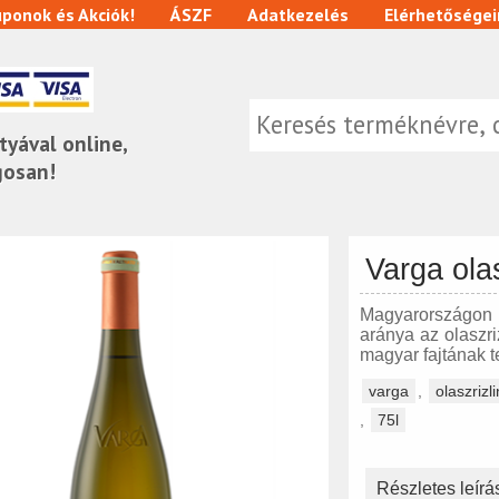
ponok és Akciók!
ÁSZF
Adatkezelés
Elérhetőségei
tyával online,
gosan!
Varga olas
Magyarországon a
aránya az olaszr
magyar fajtának t
varga
,
olaszrizl
,
75l
Részletes leírá