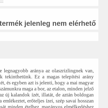
 termék jelenleg nem elérhető
ze legnagyobb aránya az olaszrizlingnek van,
 tekinthetünk. Ez a magas telepítési arány
ét, és egyben azt is jelenti, hogy a mai magyar
 számunkra maga a bor, az etalon, minden jelző
z új kalandok ízét, illatát, de aztán boldogan
a emlékeztet, erőteljes ízei, szép savai hosszan
sát minden ételhez, magányos elmélkedéshez