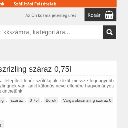
nk
Szállítási Feltételek
Kosár
Az Ön kosara jelenleg üres
zrizling száraz 0,75l
 telepített fehér szőlőfajták közül messze legnagyobb
izlingnek van, amit különös neve ellenére hagyományos
ekinthetünk
ing
,
száraz
,
0 75l
,
Borok
,
Varga olaszrizling száraz 0
s