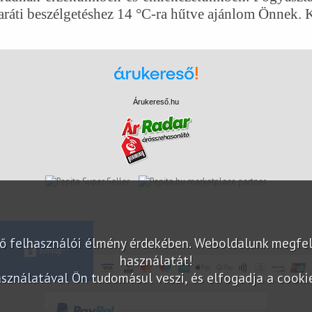
aráti beszélgetéshez 14 °C-ra hűtve ajánlom Önnek. 
Árukereső.hu
marketplace partner
elő felhasználói élmény érdekében. Weboldalunk megfe
használatát!
sználatával Ön tudomásul veszi, és elfogadja a cookie-