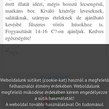
érett illatát idézi, mégis hosszú lecsengésű,
markáns bor. Kiváló kísérője leveseknek,
salátáknak, szárnyas ételeknek de ajánlható
kevésbé fűszeres vörös húsokhoz is.
Fogyasztását 14-16 C?-on ajánljuk. Kedves
egészségére!
Weboldalunk sütiket (cookie-kat) használ a megfelelő
felhasználói élmény érdekében. Weboldalunk
Árukereső.hu
megfelelő működése érdekében kérem engedélyezze
a sütik használatát!
A weboldal további használatával Ön tudomásul