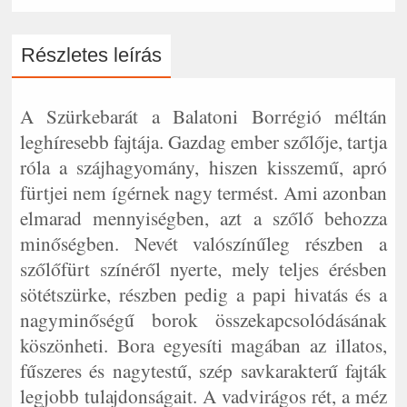
Részletes leírás
A Szürkebarát a Balatoni Borrégió méltán
leghíresebb fajtája. Gazdag ember szőlője, tartja
róla a szájhagyomány, hiszen kisszemű, apró
fürtjei nem ígérnek nagy termést. Ami azonban
elmarad mennyiségben, azt a szőlő behozza
minőségben. Nevét valószínűleg részben a
szőlőfürt színéről nyerte, mely teljes érésben
sötétszürke, részben pedig a papi hivatás és a
nagyminőségű borok összekapcsolódásának
köszönheti. Bora egyesíti magában az illatos,
fűszeres és nagytestű, szép savkarakterű fajták
legjobb tulajdonságait. A vadvirágos rét, a méz