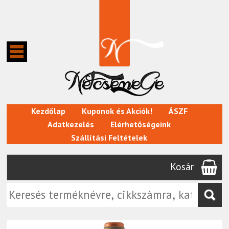
Kezdőlap
Kuponok és Akciók!
ÁSZF
Adatkezelés
Elérhetőségeink
Szállítási Feltételek
Kosár