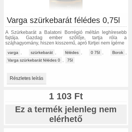
Varga szürkebarát félédes 0,75l
A Szürkebarát a Balatoni Borrégió méltán leghíresebb
fajtája. Gazdag ember szőlője, tartja róla a
szájhagyomány, hiszen kisszemű, apró fürtjei nem ígérne
varga
,
szürkebarát
,
félédes
,
0 75l
,
Borok
,
Varga szürkebarát félédes 0
,
75l
Részletes leírás
1 103 Ft
Ez a termék jelenleg nem
elérhető