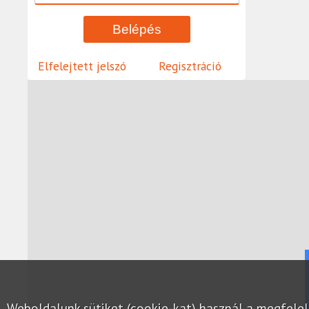
Elfelejtett jelszó
Regisztráció
Weboldalunk sütiket (cookie-kat) használ a megfel