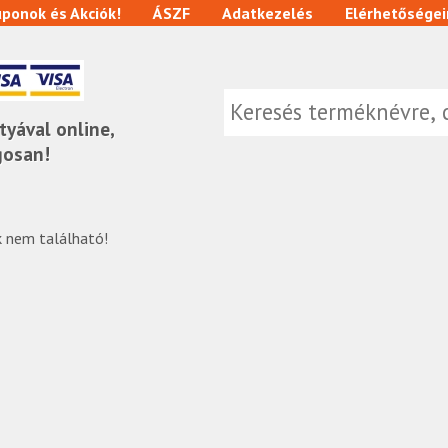
ponok és Akciók!
ÁSZF
Adatkezelés
Elérhetőségei
tyával online,
gosan!
 nem található!