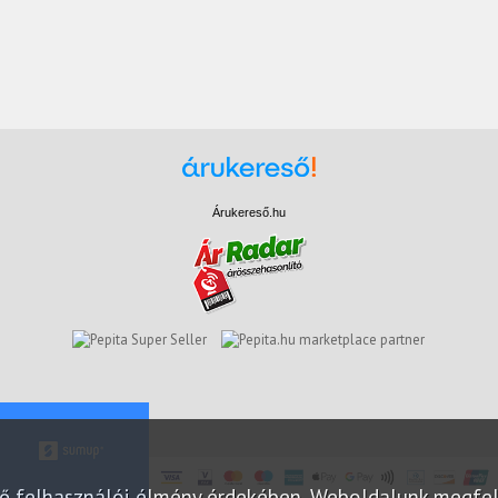
Árukereső.hu
marketplace partner
elő felhasználói élmény érdekében. Weboldalunk megfe