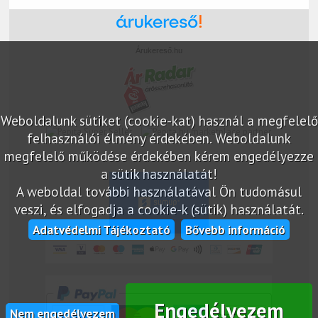
Árukereső.hu
Weboldalunk sütiket (cookie-kat) használ a megfelelő
marketplace partner
felhasználói élmény érdekében. Weboldalunk
megfelelő működése érdekében kérem engedélyezze
a sütik használatát!
A weboldal további használatával Ön tudomásul
veszi, és elfogadja a cookie-k (sütik) használatát.
Adatvédelmi Tájékoztató
Bővebb információ
Engedélyezem
Nem engedélyezem