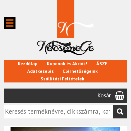
Kezdőlap
Kuponok és Akciók!
ÁSZF
Adatkezelés
Elérhetőségeink
Szállítási Feltételek
Kosár