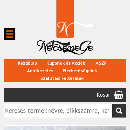
Kezdőlap
Kuponok és Akciók!
ÁSZF
Adatkezelés
Elérhetőségeink
Szállítási Feltételek
Kosár