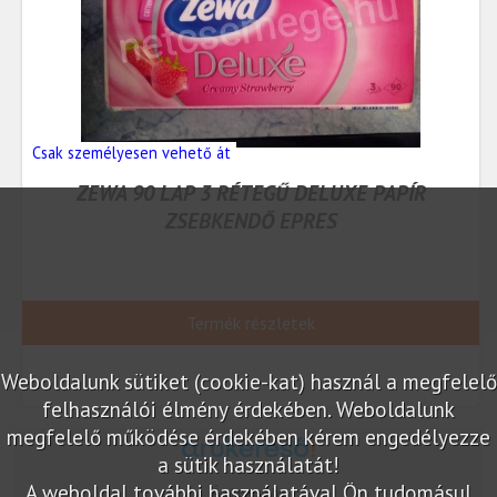
Csak személyesen vehető át
ZEWA 90 LAP 3 RÉTEGŰ DELUXE PAPÍR
ZSEBKENDŐ EPRES
Termék részletek
Weboldalunk sütiket (cookie-kat) használ a megfelelő
felhasználói élmény érdekében. Weboldalunk
megfelelő működése érdekében kérem engedélyezze
a sütik használatát!
A weboldal további használatával Ön tudomásul
Árukereső.hu