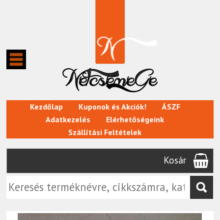
Kezdőlap
Kuponok és Akciók!
ÁSZF
Adatkezelés
Elérhetőségeink
Szállítási Feltételek
Kosár