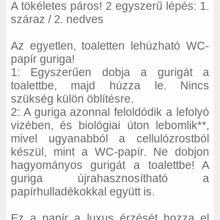
A tökéletes páros! 2 egyszerű lépés: 1.
száraz / 2. nedves
Az egyetlen, toaletten lehúzható WC-
papír guriga!
1: Egyszerűen dobja a gurigát a
toalettbe, majd húzza le. Nincs
szükség külön öblítésre.
2: A guriga azonnal feloldódik a lefolyó
vizében, és biológiai úton lebomlik**,
mivel ugyanabból a cellulózrostból
készül, mint a WC-papír. Ne dobjon
hagyományos gurigát a toalettbe! A
guriga újrahasznosítható a
papírhulladékokkal együtt is.
Ez a papír a luxus érzését hozza el