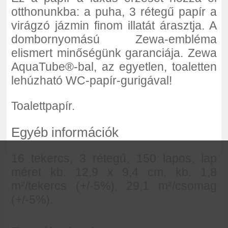
otthonunkba: a puha, 3 rétegű papír a
virágzó jázmin finom illatát árasztja. A
dombornyomású Zewa-embléma
elismert minőségünk garanciája. Zewa
AquaTube®-bal, az egyetlen, toaletten
lehúzható WC-papír-gurigával!
Toalettpapír.
Egyéb információk
16 tekercs, 3 rétegű, 150 lapos, lap
méret kb. 12,9 x 9,4 cm, kb. 1,8
m²/tekercs (+/-5%), 29,1 m²/csomag
(+/-5%).