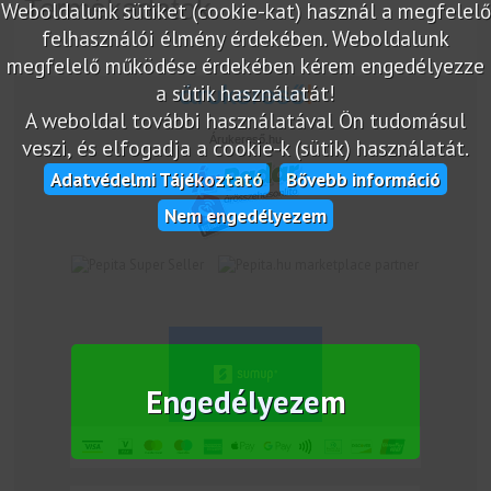
Termékadatok
Weboldalunk sütiket (cookie-kat) használ a megfelelő
felhasználói élmény érdekében. Weboldalunk
megfelelő működése érdekében kérem engedélyezze
a sütik használatát!
A weboldal további használatával Ön tudomásul
Árukereső.hu
veszi, és elfogadja a cookie-k (sütik) használatát.
Adatvédelmi Tájékoztató
Bővebb információ
Nem engedélyezem
marketplace partner
Engedélyezem