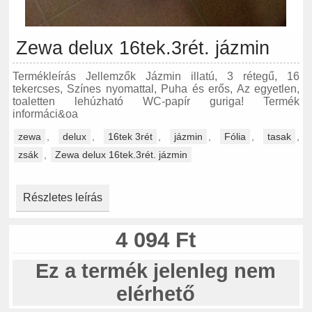
Zewa delux 16tek.3rét. jázmin
Termékleírás Jellemzők Jázmin illatú, 3 rétegű, 16
tekercses, Színes nyomattal, Puha és erős, Az egyetlen,
toaletten lehúzható WC-papír guriga! Termék
informáci&oa
zewa
,
delux
,
16tek 3rét
,
jázmin
,
Fólia
,
tasak
,
zsák
,
Zewa delux 16tek.3rét. jázmin
Részletes leírás
4 094 Ft
Ez a termék jelenleg nem
elérhető