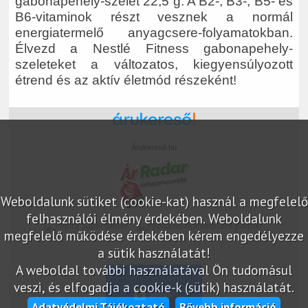
gabonapehely-szelet 22,5 g. A B2-, B3-, B5- és
B6-vitaminok részt vesznek a normál
energiatermelő anyagcsere-folyamatokban.
Élvezd a Nestlé Fitness gabonapehely-
szeleteket a változatos, kiegyensúlyozott
étrend és az aktív életmód részeként!
Árukereső.hu
Weboldalunk sütiket (cookie-kat) használ a megfelelő
felhasználói élmény érdekében. Weboldalunk
marketplace partner
megfelelő működése érdekében kérem engedélyezze
a sütik használatát!
A weboldal további használatával Ön tudomásul
veszi, és elfogadja a cookie-k (sütik) használatát.
Adatvédelmi Tájékoztató
Bővebb információ