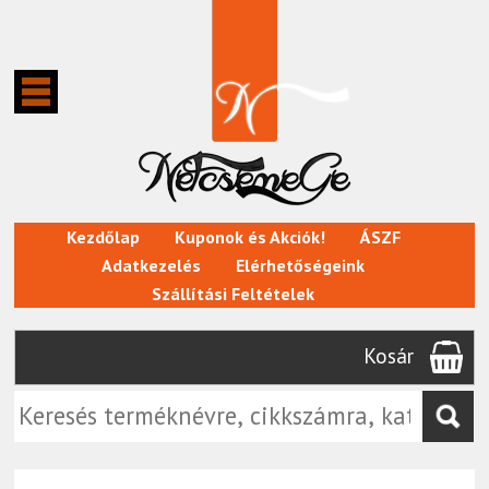
Kezdőlap
Kuponok és Akciók!
ÁSZF
Adatkezelés
Elérhetőségeink
Szállítási Feltételek
Kosár