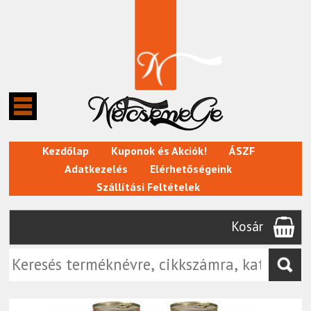
Kezdőlap
Kuponok és Akciók!
ÁSZF
Adatkezelés
Elérhetőségeink
Szállítási Feltételek
Kosár