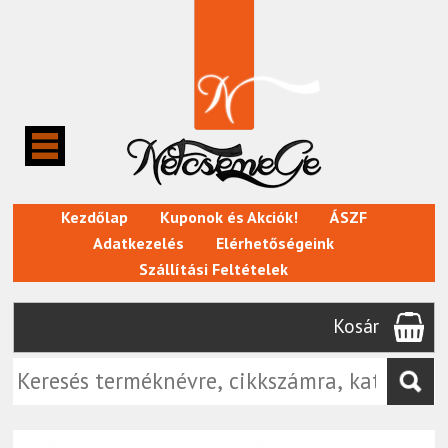
Kezdőlap
Kuponok és Akciók!
ÁSZF
Adatkezelés
Elérhetőségeink
Szállítási Feltételek
Kosár