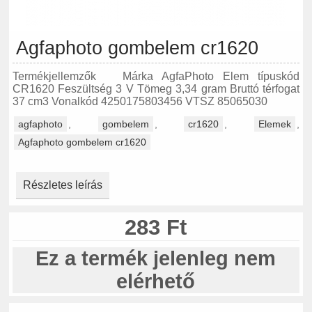
Agfaphoto gombelem cr1620
Termékjellemzők Márka AgfaPhoto Elem típuskód
CR1620 Feszültség 3 V Tömeg 3,34 gram Bruttó térfogat
37 cm3 Vonalkód 4250175803456 VTSZ 85065030
agfaphoto
,
gombelem
,
cr1620
,
Elemek
,
Agfaphoto gombelem cr1620
Részletes leírás
283 Ft
Ez a termék jelenleg nem
elérhető