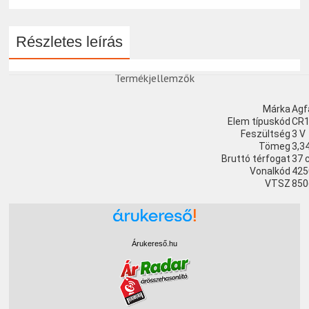
Részletes leírás
Termékjellemzők
Márka
Agf
Elem típuskód
CR
Feszültség
3 V
Tömeg
3,3
Bruttó térfogat
37 
Vonalkód
425
VTSZ
850
Árukereső.hu