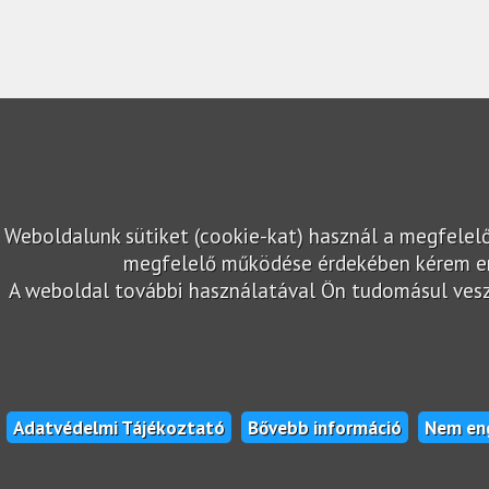
Weboldalunk sütiket (cookie-kat) használ a megfelel
megfelelő működése érdekében kérem en
A weboldal további használatával Ön tudomásul veszi,
Adatvédelmi Tájékoztató
Bővebb információ
Nem en