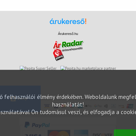
Árukereső.hu
marketplace partner
elő felhasználói élmény érdekében. Weboldalunk megfe
használatát!
sználatával Ön tudomásul veszi, és elfogadja a cookie-