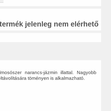
 termék jelenleg nem elérhető
elmosószer narancs-jázmin illattal. Nagyobb
eltávolítására töményen is alkalmazható.