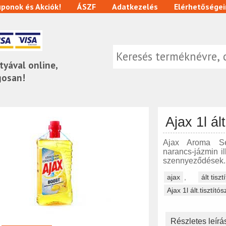
ponok és Akciók!
ÁSZF
Adatkezelés
Elérhetőségei
tyával online,
gosan!
Ajax 1l ál
Ajax Aroma Sens
narancs-jázmin il
szennyeződések..
ajax
,
ált tiszt
Ajax 1l ált.tisztító
Részletes leírá