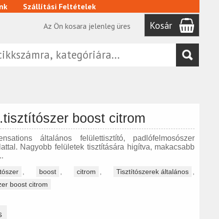
nk
Szállítási Feltételek
Kosár
Az Ön kosara jelenleg üres
t.tisztítószer boost citrom
ations általános felülettisztító, padlófelmosószer
lattal. Nagyobb felületek tisztítására higítva, makacsabb
.
ítószer
,
boost
,
citrom
,
Tisztítószerek általános
,
szer boost citrom
s