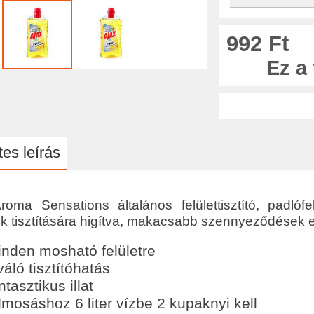
992 Ft
Ez a
es leírás
roma Sensations általános felülettisztító, padlóf
tek tisztítására higítva, makacsabb szennyeződések 
nden mosható felületre
váló tisztítóhatás
ntasztikus illat
lmosáshoz 6 liter vízbe 2 kupaknyi kell