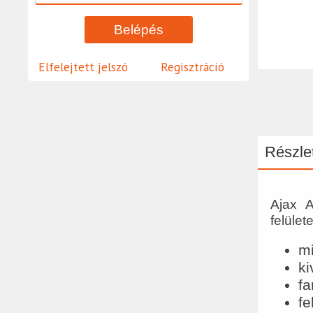
Elfelejtett jelszó
Regisztráció
Részlet
Ajax A
felüle
mi
ki
fa
fe