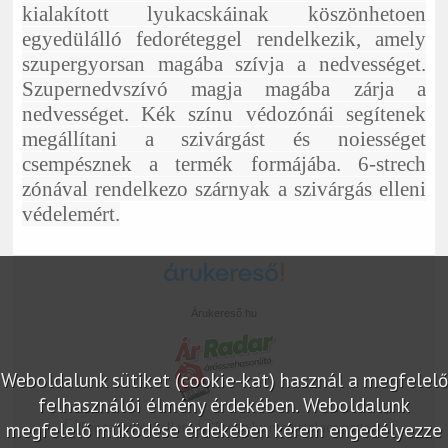
kialakított lyukacskáinak köszönhetoen
egyedülálló fedoréteggel rendelkezik, amely
szupergyorsan magába szívja a nedvességet.
Szupernedvszívó magja magába zárja a
nedvességet. Kék színu védozónái segítenek
megállítani a szivárgást és noiességet
csempésznek a termék formájába. 6-strech
zónával rendelkezo szárnyak a szivárgás elleni
védelemért.
Árukereső.hu
Weboldalunk sütiket (cookie-kat) használ a megfelelő
felhasználói élmény érdekében. Weboldalunk
megfelelő működése érdekében kérem engedélyezze
marketplace partner