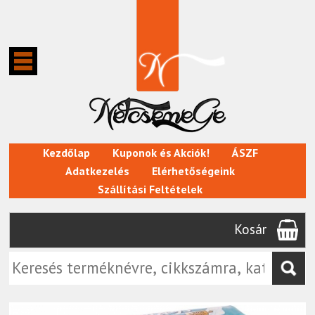
Kezdőlap
Kuponok és Akciók!
ÁSZF
Adatkezelés
Elérhetőségeink
Szállítási Feltételek
Kosár