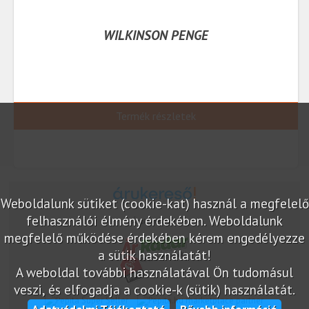
WILKINSON PENGE
Termék részletek
Weboldalunk sütiket (cookie-kat) használ a megfelelő
felhasználói élmény érdekében. Weboldalunk
Árukereső.hu
megfelelő működése érdekében kérem engedélyezze
a sütik használatát!
A weboldal további használatával Ön tudomásul
veszi, és elfogadja a cookie-k (sütik) használatát.
marketplace partner