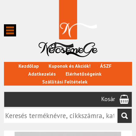
Kezdőlap
Kuponok és Akciók!
ÁSZF
Adatkezelés
Elérhetőségeink
Szállítási Feltételek
Kosár