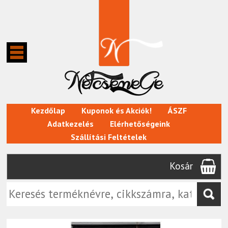
Kezdőlap
Kuponok és Akciók!
ÁSZF
Adatkezelés
Elérhetőségeink
Szállítási Feltételek
Kosár