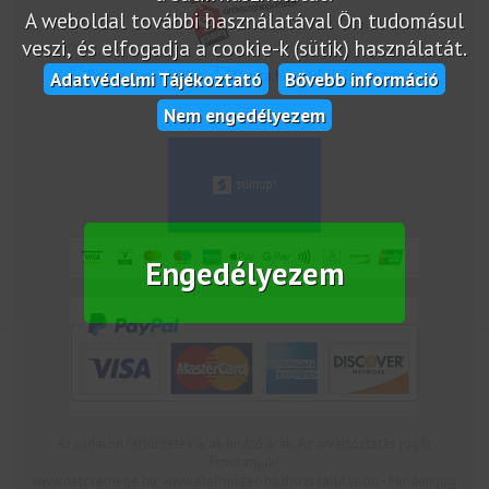
A weboldal további használatával Ön tudomásul
veszi, és elfogadja a cookie-k (sütik) használatát.
Adatvédelmi Tájékoztató
Bővebb információ
marketplace partner
Nem engedélyezem
Engedélyezem
Az oldalon feltüntetek árak bruttó árak. Az árváltoztatás jogát
fenntartjuk!
www.netcsemege.hu, www.elelmiszer-hazhozszallitas.hu - Minden jog