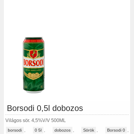
Borsodi 0,5l dobozos
Világos sör. 4,5%V/V 500ML
borsodi
,
0 5l
,
dobozos
,
Sörök
,
Borsodi 0
,