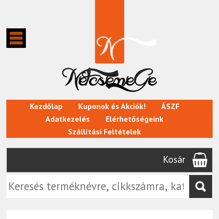
Kezdőlap
Kuponok és Akciók!
ÁSZF
Adatkezelés
Elérhetőségeink
Szállítási Feltételek
Kosár