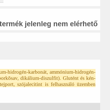
 termék jelenleg nem elérhető
átrium-hidrogén-karbonát, ammónium-hidrogén-
borkõsav, dikálium-diszulfit). Glutént és kén-
ejport, szójalecitint is felhasználó üzemben