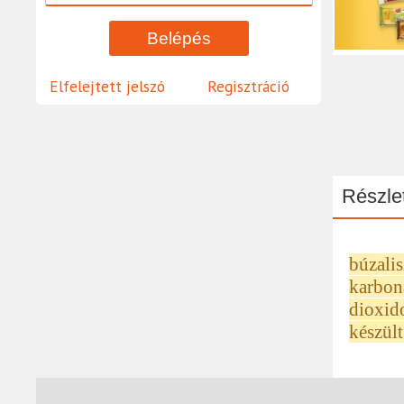
Elfelejtett jelszó
Regisztráció
Részlet
búzali
karboná
dioxid
készült