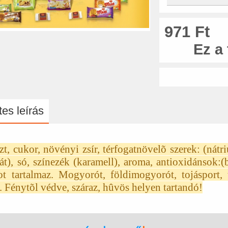
971 Ft
Ez a
es leírás
szt, cukor, növényi zsír, térfogatnövelõ szerek: (n
t), só, színezék (karamell), aroma, antioxidánsok:(
ot tartalmaz. Mogyorót, földimogyorót, tojásport, t
. Fénytõl védve, száraz, hûvös helyen tartandó!