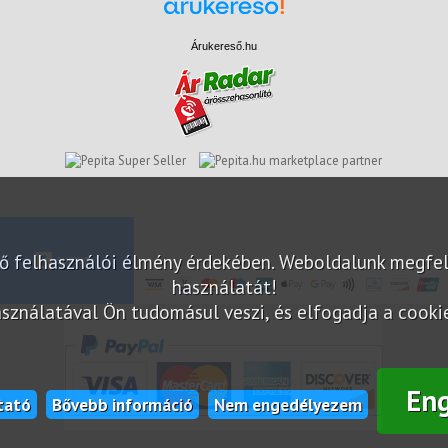
Árukereső.hu
marketplace partner
elő felhasználói élmény érdekében. Weboldalunk megfe
használatát!
sználatával Ön tudomásul veszi, és elfogadja a cookie-
En
tató
Bővebb információ
Nem engedélyezem