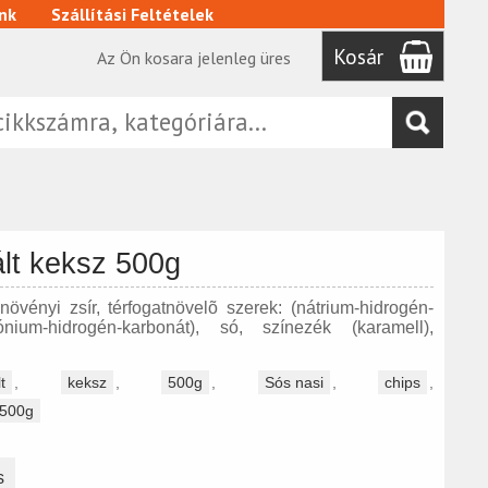
nk
Szállítási Feltételek
Kosár
Az Ön kosara jelenleg üres
ált keksz 500g
 növényi zsír, térfogatnövelõ szerek: (nátrium-hidrogén-
ium-hidrogén-karbonát), só, színezék (karamell),
t
,
keksz
,
500g
,
Sós nasi
,
chips
,
 500g
s