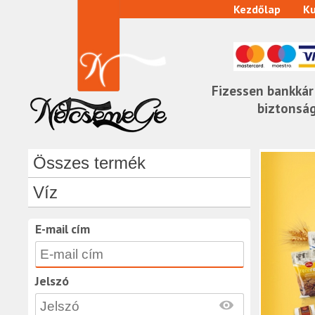
Kezdőlap
Ku
Fizessen bankkár
biztonsá
Összes termék
Víz
E-mail cím
Jelszó