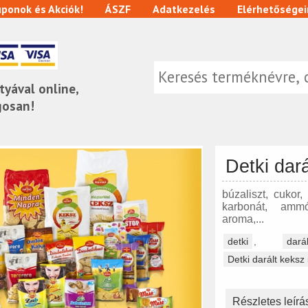
ponok és Akciók!
ÁSZF
Adatkezelés
Elérhetőségei
tyával online,
gosan!
Detki dar
búzaliszt, cukor,
karbonát, ammón
aroma,...
detki
,
darál
Detki darált keksz
Részletes leírá