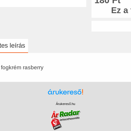
180 Ft
Ez a
es leírás
 fogkrém rasberry
Árukereső.hu