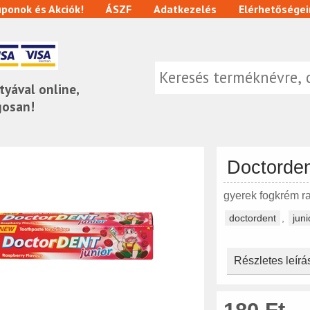
ponok és Akciók!
ÁSZF
Adatkezelés
Elérhetőségei
tyával online,
gosan!
Doctorden
gyerek fogkrém r
doctordent
,
juni
Részletes leírá