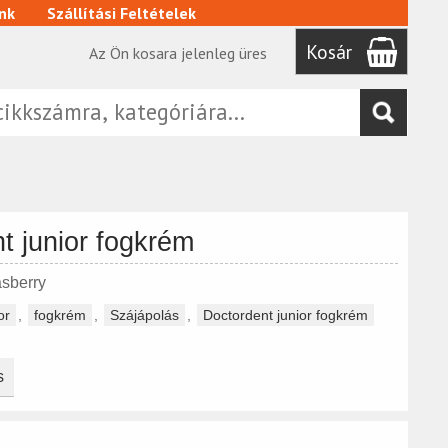
nk
Szállítási Feltételek
Kosár
Az Ön kosara jelenleg üres
t junior fogkrém
asberry
or
,
fogkrém
,
Szájápolás
,
Doctordent junior fogkrém
s