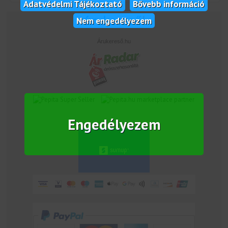
Adatvédelmi Tájékoztató
Bővebb információ
Nem engedélyezem
Árukereső.hu
marketplace partner
Engedélyezem