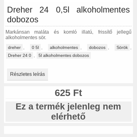
Dreher 24 0,5l alkoholmentes
dobozos
Markánsan maláta és komló illatú, frissítő jellegű
alkoholmentes sör.
dreher
,
0 5l
,
alkoholmentes
,
dobozos
,
Sörök
,
Dreher 24 0
,
5l alkoholmentes dobozos
Részletes leírás
625 Ft
Ez a termék jelenleg nem
elérhető