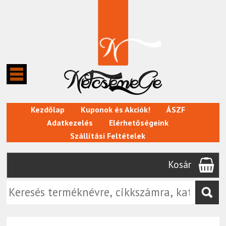
Kezdőlap
Kuponok és Akciók!
ÁSZF
Adatkezelés
Elérhetőségeink
Szállítási Feltételek
Kosár