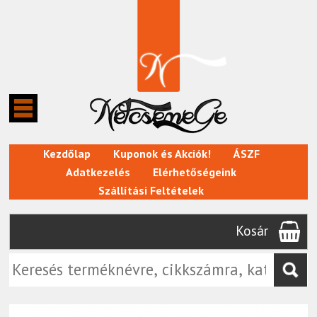
Kezdőlap
Kuponok és Akciók!
ÁSZF
Adatkezelés
Elérhetőségeink
Szállítási Feltételek
Kosár