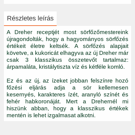
Részletes leírás
A Dreher receptjét most sörfőzőmestereink
újragondolták, hogy a hagyományos sörfőzés
értékeit életre keltsék. A sörfőzés alapjait
követve, a kukoricát elhagyva az új Dreher már
csak 3 klasszikus összetevőt tartalmaz:
árpamaláta, kristálytiszta víz és kétféle komló.
Ez és az új, az ízeket jobban felszínre hozó
főzési eljárás adja a sör kellemesen
kesernyés, karakteres ízét, aranyló színét és
fehér habkoronáját. Mert a Drehernél mi
hiszünk abban, hogy a klasszikus értékek
mentén is lehet izgalmasat alkotni.