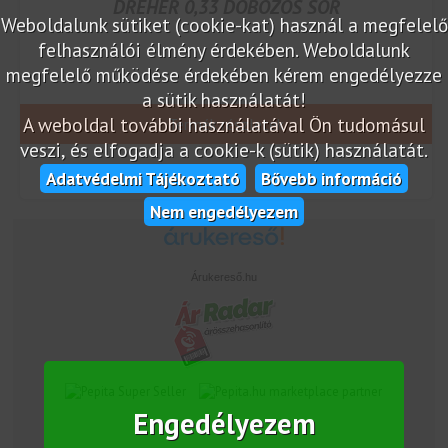
DREHER 0,33 DOBOZOS SÖR
Weboldalunk sütiket (cookie-kat) használ a megfelelő
felhasználói élmény érdekében. Weboldalunk
megfelelő működése érdekében kérem engedélyezze
a sütik használatát!
A weboldal további használatával Ön tudomásul
Termék részletek
veszi, és elfogadja a cookie-k (sütik) használatát.
Adatvédelmi Tájékoztató
Bővebb információ
Nem engedélyezem
Árukereső.hu
marketplace partner
Engedélyezem