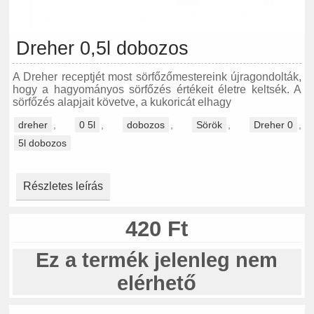
Dreher 0,5l dobozos
A Dreher receptjét most sörfőzőmestereink újragondolták,
hogy a hagyományos sörfőzés értékeit életre keltsék. A
sörfőzés alapjait követve, a kukoricát elhagy
dreher
,
0 5l
,
dobozos
,
Sörök
,
Dreher 0
,
5l dobozos
Részletes leírás
420 Ft
Ez a termék jelenleg nem
elérhető