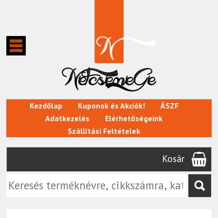
Kezdőlap
Kuponok és Akciók!
ÁSZF
Adatkezelés
Elérhetőségeink
Szállítási Feltételek
Kosár