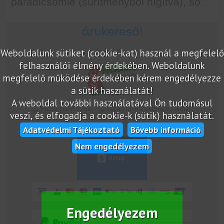
paradicsomlé (sűrítményből hígítva), só.
Weboldalunk sütiket (cookie-kat) használ a megfelelő
Árukereső.hu
felhasználói élmény érdekében. Weboldalunk
megfelelő működése érdekében kérem engedélyezze
a sütik használatát!
A weboldal további használatával Ön tudomásul
marketplace partner
veszi, és elfogadja a cookie-k (sütik) használatát.
Adatvédelmi Tájékoztató
Bővebb információ
Nem engedélyezem
Engedélyezem