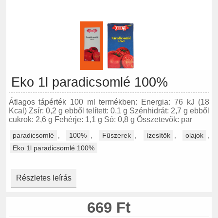
Eko 1l paradicsomlé 100%
Átlagos tápérték 100 ml termékben: Energia: 76 kJ (18
Kcal) Zsír: 0,2 g ebből telített: 0,1 g Szénhidrát: 2,7 g ebből
cukrok: 2,6 g Fehérje: 1,1 g Só: 0,8 g Összetevők: par
paradicsomlé
,
100%
,
Fűszerek
,
ízesítők
,
olajok
,
Eko 1l paradicsomlé 100%
Részletes leírás
669 Ft