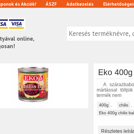
ponok és Akciók!
ÁSZF
Adatkezelés
Elérhetőségei
tyával online,
gosan!
Eko 400g 
A szárazbabot 
mártással töltjü
termék nem
400g
,
chilis
Eko 400g chilis b
Részletes leírá