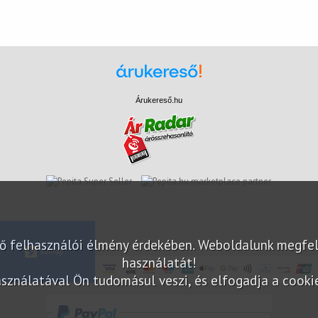
Árukereső.hu
marketplace partner
elő felhasználói élmény érdekében. Weboldalunk megfe
használatát!
sználatával Ön tudomásul veszi, és elfogadja a cookie-