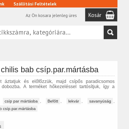
nk
Szállítási Feltételek
Kosár
Az Ön kosara jelenleg üres
chilis bab csíp.par.mártásba
áztatjuk és előfőzzük, majd csípős paradicsomos
k dobozba. A terméket hőkezeléssel tartósítjuk, így a
,
csíp par mártásba
,
Befőtt
,
lekvár
,
savanyúság
,
ab csíp.par.mártásba
s