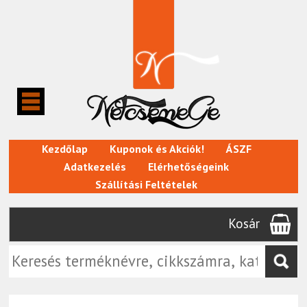
Kezdőlap
Kuponok és Akciók!
ÁSZF
Adatkezelés
Elérhetőségeink
Szállítási Feltételek
Kosár