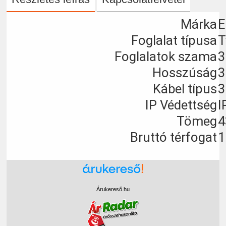
Márka
E
Foglalat típusa
T
Foglalatok szama
3
Hosszúság
3
Kábel típus
3
IP Védettség
I
Tömeg
4
Bruttó térfogat
1
Árukereső.hu