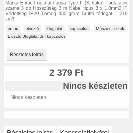
Márka Entac Foglalat típusa Type F (Schuko) Foglalatok
szama 3 db Hosszúság 3 m Kábel típus 3 x 1.0mm2 IP
Védettség IP20 Tömeg 430 gram Bruttó térfogat 1 210
cm3
entac
,
elosztó
,
3foglalat
,
kapcsolós
,
Műszaki cikkek
,
Elosztó 3foglalat 3m kapcsolós
Részletes leírás
2 379 Ft
Nincs készleten
Nincs készleten
Részletes leírás
Kapcsolatfelvétel