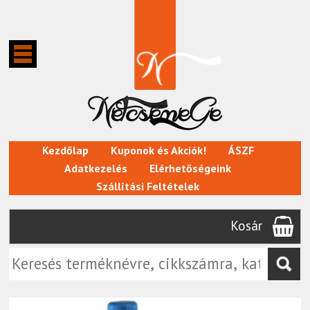
Kezdőlap
Kuponok és Akciók!
ÁSZF
Adatkezelés
Elérhetőségeink
Szállítási Feltételek
Kosár