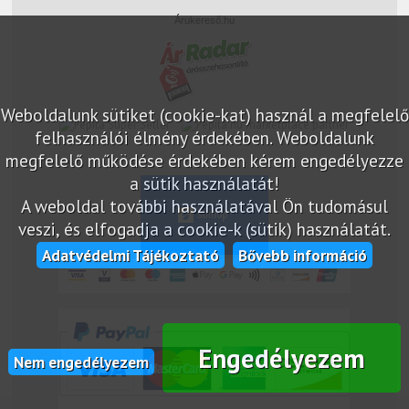
Árukereső.hu
Weboldalunk sütiket (cookie-kat) használ a megfelelő
marketplace partner
felhasználói élmény érdekében. Weboldalunk
megfelelő működése érdekében kérem engedélyezze
a sütik használatát!
A weboldal további használatával Ön tudomásul
veszi, és elfogadja a cookie-k (sütik) használatát.
Adatvédelmi Tájékoztató
Bővebb információ
Engedélyezem
Nem engedélyezem