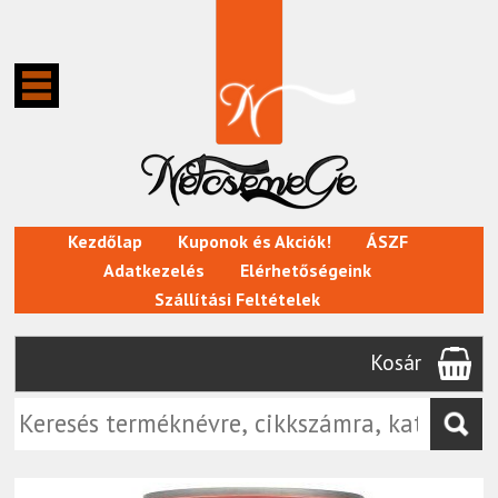
Kezdőlap
Kuponok és Akciók!
ÁSZF
Adatkezelés
Elérhetőségeink
Szállítási Feltételek
Kosár