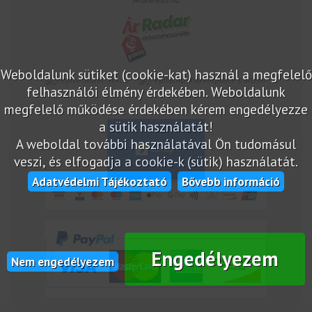
Árukereső.hu
Weboldalunk sütiket (cookie-kat) használ a megfelelő
marketplace partner
felhasználói élmény érdekében. Weboldalunk
megfelelő működése érdekében kérem engedélyezze
a sütik használatát!
A weboldal további használatával Ön tudomásul
veszi, és elfogadja a cookie-k (sütik) használatát.
Adatvédelmi Tájékoztató
Bővebb információ
Engedélyezem
Nem engedélyezem