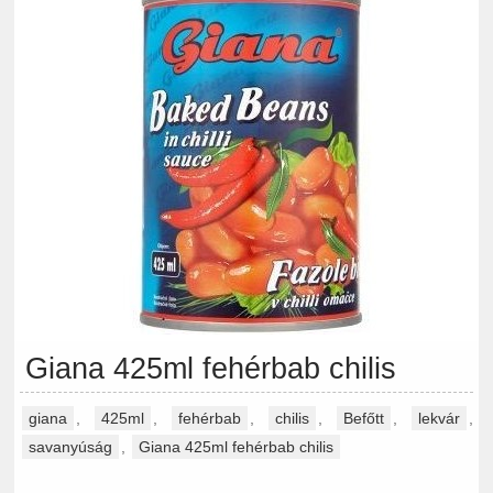
Giana 425ml fehérbab chilis
giana
,
425ml
,
fehérbab
,
chilis
,
Befőtt
,
lekvár
,
savanyúság
,
Giana 425ml fehérbab chilis