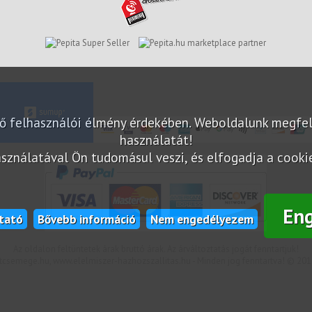
marketplace partner
elő felhasználói élmény érdekében. Weboldalunk megfe
használatát!
sználatával Ön tudomásul veszi, és elfogadja a cookie-
En
tató
Bővebb információ
Nem engedélyezem
Az oldalon feltüntetek árak bruttó árak. Az árváltoztatás jogát fenntartjuk!
csemege.hu, www.elelmiszer-hazhozszallitas.hu - Minden jog fenntartva! © 201