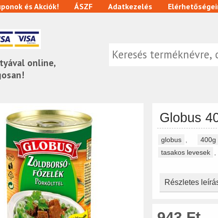
ponok és Akciók!
ÁSZF
Adatkezelés
Elérhetőségei
tyával online,
gosan!
Globus 40
globus
,
400g
tasakos levesek
,
Részletes leírá
943 Ft