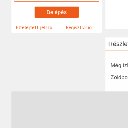
Elfelejtett jelszó
Regisztráció
Részlet
Még íz
Zöldbor