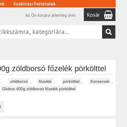
nk
Szállítási Feltételek
Kosár
Az Ön kosara jelenleg üres
0g zöldborsó főzelék pörkölttel
,
zöldborsó
,
főzelék
,
pörkölttel
,
Konzervek
,
Globus 400g zöldborsó főzelék pörkölttel
s