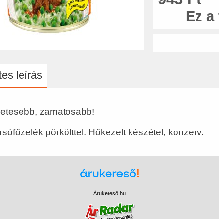
Ez a
es leírás
letesebb, zamatosabb!
sófőzelék pörkölttel. Hőkezelt készétel, konzerv.
Árukereső.hu