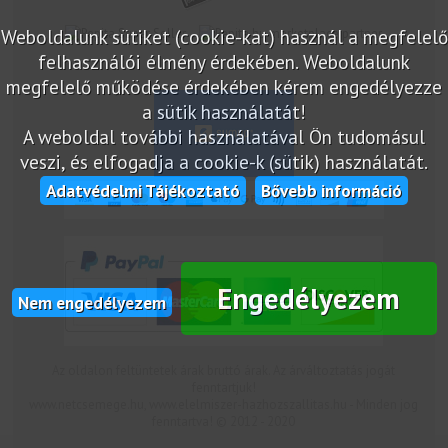
Weboldalunk sütiket (cookie-kat) használ a megfelelő
marketplace partner
felhasználói élmény érdekében. Weboldalunk
megfelelő működése érdekében kérem engedélyezze
a sütik használatát!
A weboldal további használatával Ön tudomásul
veszi, és elfogadja a cookie-k (sütik) használatát.
Adatvédelmi Tájékoztató
Bővebb információ
Engedélyezem
Nem engedélyezem
Az oldalon feltüntetek árak bruttó árak. Az árváltoztatás jogát
fenntartjuk!
www.netcsemege.hu, www.elelmiszer-hazhozszallitas.hu - Minden jog
fenntartva! © 2012 - 2020