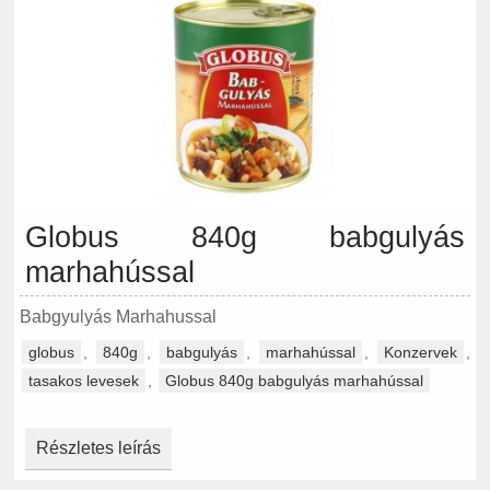
Globus 840g babgulyás
marhahússal
Babgyulyás Marhahussal
globus
,
840g
,
babgulyás
,
marhahússal
,
Konzervek
,
tasakos levesek
,
Globus 840g babgulyás marhahússal
Részletes leírás