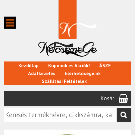
Kezdőlap
Kuponok és Akciók!
ÁSZF
Adatkezelés
Elérhetőségeink
Szállítási Feltételek
Kosár