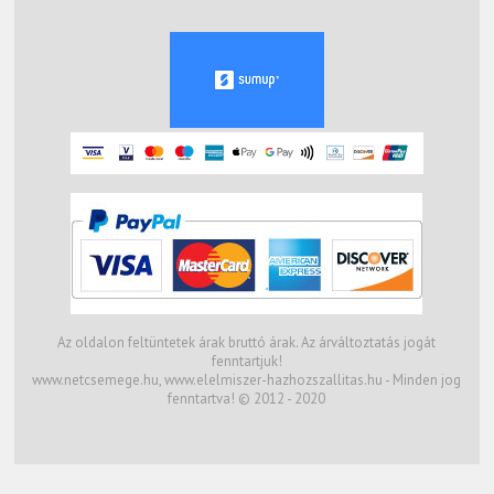
Az oldalon feltüntetek árak bruttó árak. Az árváltoztatás jogát
fenntartjuk!
www.netcsemege.hu, www.elelmiszer-hazhozszallitas.hu - Minden jog
fenntartva! © 2012 - 2020