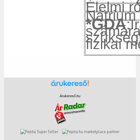
Élelmi r
Nátrium
*GDA
:I
számára
szükségl
fizikai 
Árukereső.hu
marketplace partner