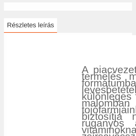
Részletes leírás
A piacveze
termelés 
formátumba
levesbeté
különleges 
malomban e
tojófarmjai
biztosítja
ruganyos 
vitaminokn