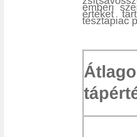
zsírsavös
emberi sze
értéket ta
tésztapiac 
Átlago
tápért