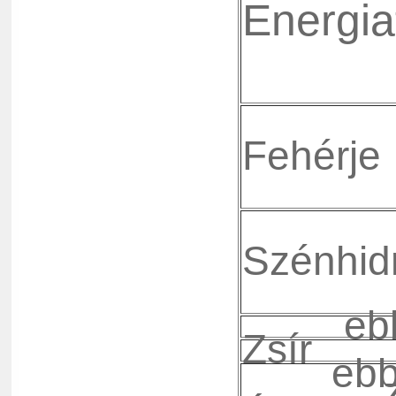
Energia
Fehérje
Szénhid
eb
Zsír
ebbő