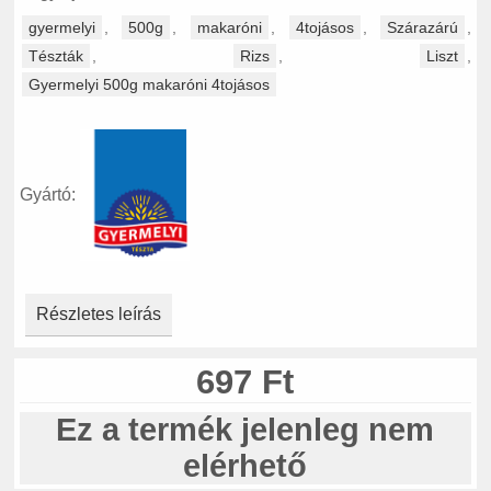
gyermelyi
,
500g
,
makaróni
,
4tojásos
,
Szárazárú
,
Tészták
,
Rizs
,
Liszt
,
Gyermelyi 500g makaróni 4tojásos
Gyártó:
Részletes leírás
697 Ft
Ez a termék jelenleg nem
elérhető