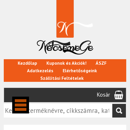
Kezdőlap
Kuponok és Akciók!
ÁSZF
Adatkezelés
Elérhetőségeink
Szállítási Feltételek
Kosár