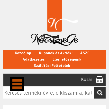
Kezdőlap
Kuponok és Akciók!
ÁSZF
Adatkezelés
Elérhetőségeink
Szállítási Feltételek
Kosár