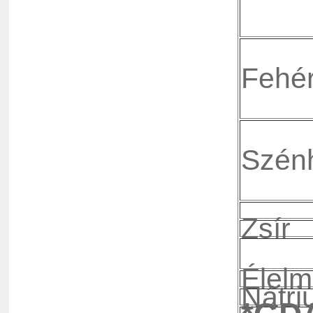
Fehér
Szénh
Zsír
Élelm
Nátri