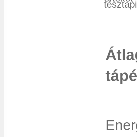
tésztap
Átl
tápé
Ener