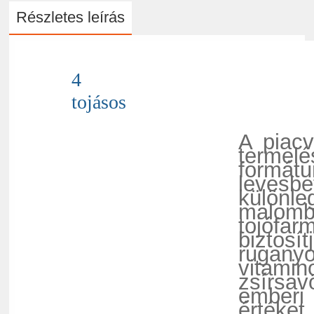
Részletes leírás
4
tojásos
A piacv
termel
formát
levesb
különle
malomba
tojófar
biztosí
rugany
vitamin
zsírsa
emberi
értéket