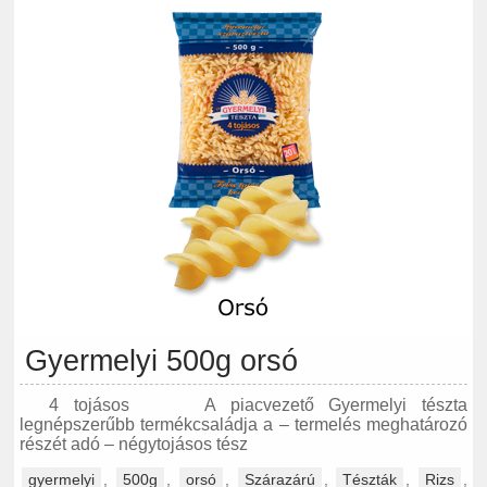
Gyermelyi 500g orsó
4 tojásos A piacvezető Gyermelyi tészta
legnépszerűbb termékcsaládja a – termelés meghatározó
részét adó – négytojásos tész
gyermelyi
,
500g
,
orsó
,
Szárazárú
,
Tészták
,
Rizs
,