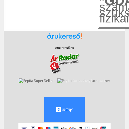
*GD
szám
szüks
fizik
Árukereső.hu
marketplace partner