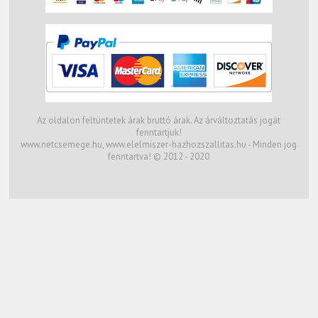
Az oldalon feltüntetek árak bruttó árak. Az árváltoztatás jogát
fenntartjuk!
www.netcsemege.hu, www.elelmiszer-hazhozszallitas.hu - Minden jog
fenntartva! © 2012 - 2020