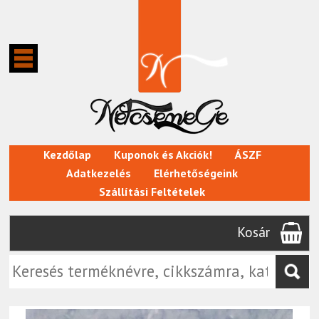
Kezdőlap
Kuponok és Akciók!
ÁSZF
Adatkezelés
Elérhetőségeink
Szállítási Feltételek
Kosár