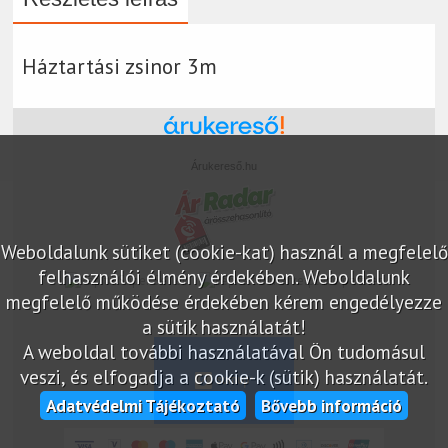
Háztartási zsinor 3m
Árukereső.hu
Weboldalunk sütiket (cookie-kat) használ a megfelelő
felhasználói élmény érdekében. Weboldalunk
marketplace partner
megfelelő működése érdekében kérem engedélyezze
a sütik használatát!
A weboldal további használatával Ön tudomásul
veszi, és elfogadja a cookie-k (sütik) használatát.
Adatvédelmi Tájékoztató
Bővebb információ