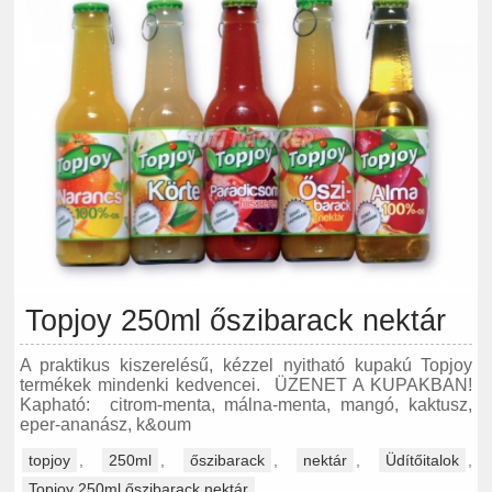
Topjoy 250ml őszibarack nektár
A praktikus kiszerelésű, kézzel nyitható kupakú Topjoy
termékek mindenki kedvencei. ÜZENET A KUPAKBAN!
Kapható: citrom-menta, málna-menta, mangó, kaktusz,
eper-ananász, k&oum
topjoy
,
250ml
,
őszibarack
,
nektár
,
Üdítőitalok
,
Topjoy 250ml őszibarack nektár