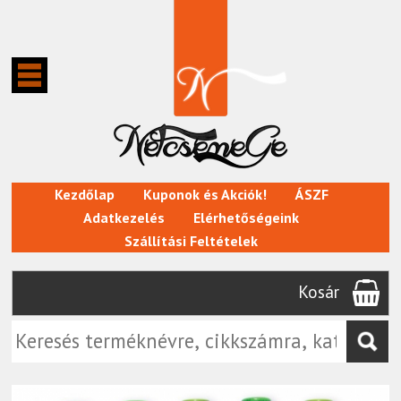
Kezdőlap
Kuponok és Akciók!
ÁSZF
Adatkezelés
Elérhetőségeink
Szállítási Feltételek
Kosár