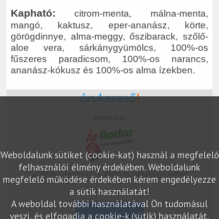
Kapható:
citrom-menta, málna-menta,
mangó, kaktusz, eper-ananász, körte,
görögdinnye, alma-meggy, őszibarack, szőlő-
aloe vera, sárkánygyümölcs, 100%-os
fűszeres paradicsom, 100%-os narancs,
ananász-kókusz és 100%-os alma ízekben.
Árukereső.hu
Weboldalunk sütiket (cookie-kat) használ a megfelelő
felhasználói élmény érdekében. Weboldalunk
marketplace partner
megfelelő működése érdekében kérem engedélyezze
a sütik használatát!
A weboldal további használatával Ön tudomásul
veszi, és elfogadja a cookie-k (sütik) használatát.